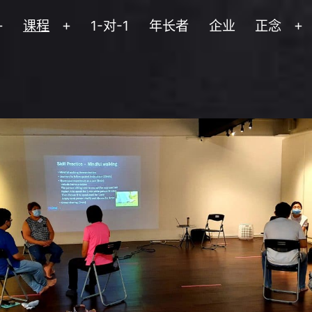
课程
1-对-1
年长者
企业
正念
打
打
开
开
菜
菜
单
单