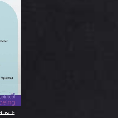
s-based-