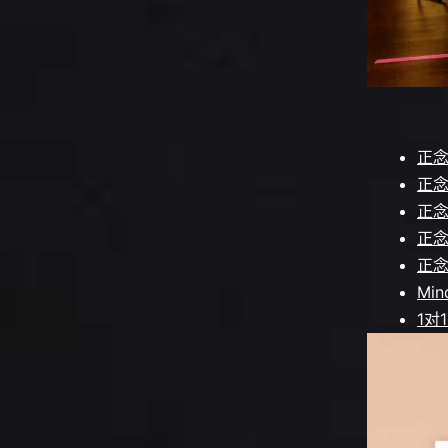
正念
正
正
正
正念
Min
1对