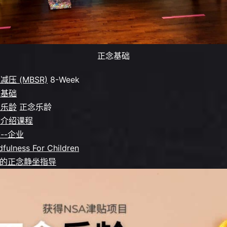
正念基础
减压 (MBSR)
8-Week
念基础
念乐龄
正念乐龄
念介绍课程
--企业
dfulness For Children
1的正念静坐指导