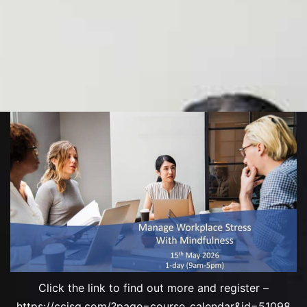
Click the link to find out more and register –
https://ccisg.com/?page=course_calendar&id=51098