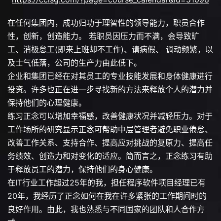
在任何集团内，成功归功于理智性的领导能力，职员合作
性，创新，创造能力。 若职员因压力而不满，会导致旷
工、消极怠工(即来上班却不工作)、请病假、 调动频繁，以
及士气低落，公司的生产力由此低下。
企业和集团已经在对其员工的专业技能发展和身体健康进行
投资。许多也正在进一步寻找新的方法来释放个人的潜力并
保持他们的心理健康。
练习正念可以增加幸福感，改善健康状况并减轻压力。对于
工作场所的研究显示正念可帮助中层管理者避免职业倦怠、
改善工作关系、支持合作、提高应对挑战的复原力、提高任
务绩效、创造力和对变化的适应。简而言之，正念练习有助
于释放员工的潜力，保持他们的身心健康。
在IT行业工作超过25年的我，担任程序软件项目经理已有
20年，我经历了正念如何在我在许多紧张的工作期间时的
良好作用。由此，我也熟悉与不同国家的团队和人合作方