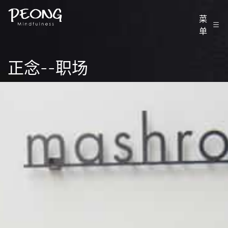
跳
菜
转
单
到
PEONG
内
Mindfulness
容
正念--职场
Singapore
丕
荣
正
念
新
加
坡